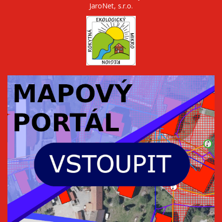
JaroNet, s.r.o.