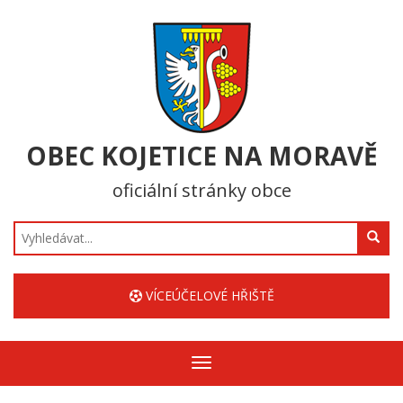
OBEC KOJETICE NA MORAVĚ
oficiální stránky obce
Hledat
VÍCEÚČELOVÉ HŘIŠTĚ
Zobrazit/skrýt
navigaci