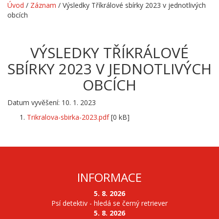
Úvod
/
Záznam
/
Výsledky Tříkrálové sbírky 2023 v jednotlivých
obcích
VÝSLEDKY TŘÍKRÁLOVÉ
SBÍRKY 2023 V JEDNOTLIVÝCH
OBCÍCH
Datum vyvěšení: 10. 1. 2023
Trikralova-sbirka-2023.pdf
[0 kB]
INFORMACE
5. 8. 2026
Psí detektiv - hledá se černý retriever
5. 8. 2026