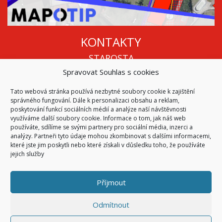
KONTAKTY
STAROSTA
Spravovat Souhlas s cookies
Mgr. Roman Vala
+420 568 883 112
Tato webová stránka používá nezbytné soubory cookie k zajištění
info@oukojetice.cz
správného fungování. Dále k personalizaci obsahu a reklam,
ÚŘEDNÍ HODINY
poskytování funkcí sociálních médií a analýze naší návštěvnosti
využíváme další soubory cookie. Informace o tom, jak náš web
Po, St: 15:30 - 16:30
používáte, sdílíme se svými partnery pro sociální média, inzerci a
analýzy. Partneři tyto údaje mohou zkombinovat s dalšími informacemi,
Všechny kontakty | Kde nás najdete
které jste jim poskytli nebo které získali v důsledku toho, že používáte
Mapa stránek
jejich služby
Příjmout
© 2026
Obec Kojetice na Moravě
Všechna práva vyhrazena
Odmítnout
|
Přístupnost