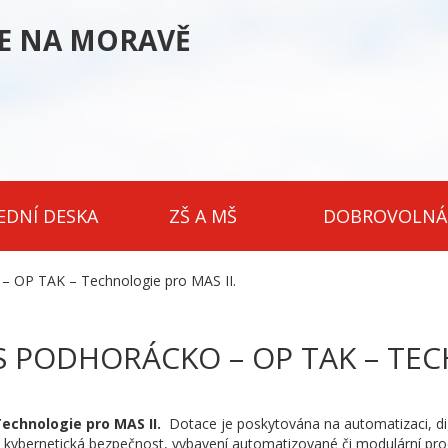
CE NA MORAVĚ
EDNÍ DESKA
ZŠ A MŠ
DOBROVOLNÁ
 – OP TAK – Technologie pro MAS II.
S PODHORÁCKO – OP TAK – TEC
echnologie pro MAS II.
Dotace je poskytována na automatizaci, digit
ra, kybernetická bezpečnost, vybavení automatizované či modulární p