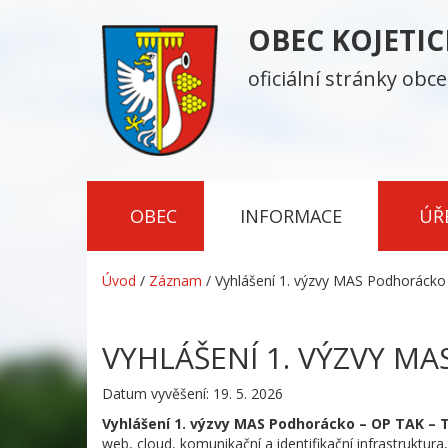
OBEC KOJETI
oficiální stránky obce
OBEC
INFORMACE
ÚŘ
Úvod
/
Záznam
/
Vyhlášení 1. výzvy MAS Podhorácko
VYHLÁŠENÍ 1. VÝZVY MA
Datum vyvěšení: 19. 5. 2026
Vyhlášení 1. výzvy MAS Podhorácko – OP TAK – T
web, cloud, komunikační a identifikační infrastruktu