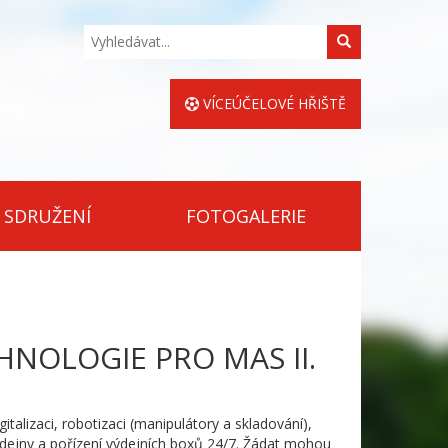
Hledat
VÍCEÚČELOVÉ HŘIŠTĚ
 SDRUŽENÍ
FOTOGALERIE
HNOLOGIE PRO MAS II.
alizaci, robotizaci (manipulátory a skladování),
rodejny a pořízení výdejních boxů 24/7. Žádat mohou