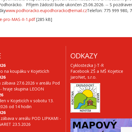
S Podhorácko. Příjem žádostí bude ukončen 25.06.2026. -- S pozdra
šky
www.podhoracko.eu
podhoracko@email.cz
Telefon: 775 999 980, 
-pro-MAS-II-1.pdf
[285 kB]
E
ODKAZY
026
Cyklostezka J-T-R
no na koupáku v Kojeticích
Facebook ZŠ a MŠ Kojetice
026
JaroNet, s.r.o.
 zábava 27.6.2026 v areálu Pod
 - hraje skupina LEOON
26
en v Kojeticích v sobotu 13.
2026 od 14 hodin
026
 zábava v areálu POD LIPKAMI -
GARET 23.5.2026