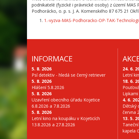
podnikatelé (fyzické i právnické osoby) z území MA
Podhorácko, o. p. s. J. A. Komenského 87 675 21 Okří
1.-vyzva-MAS-Podhoracko-OP-TAK-Technologie
INFORMACE
AKC
5. 8. 2026
24. 6. 2
Psí detektiv - hledá se černý retriever
Letní ki
5. 8. 2026
18. 6. 2
Hlášení 5.8.2026
Pouťová
5. 8. 2026
Lipkami
Uzavření obecního úřadu Kojetice
4. 6. 20
6.8.2026 a 7.8.2026
Dětský d
5. 8. 2026
června 
Letní kino na koupáku v Kojeticích
13. 5. 2
13.8.2026 a 27.8.2026
Taneční
kapela 