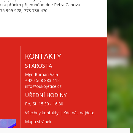
vem a přáním příjemného dne Petra Cahová
775 999 978, 773 736 470
KONTAKTY
STAROSTA
Mgr. Roman Vala
+420 568 883 112
info@oukojetice.cz
ÚŘEDNÍ HODINY
Po, St: 15:30 - 16:30
Všechny kontakty | Kde nás najdete
Mapa stránek