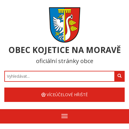
OBEC KOJETICE NA MORAVĚ
oficiální stránky obce
Hledat
VÍCEÚČELOVÉ HŘIŠTĚ
Zobrazit/skrýt
navigaci