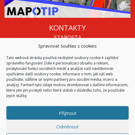
KONTAKTY
STAROSTA
Spravovat Souhlas s cookies
Mgr. Roman Vala
+420 568 883 112
Tato webová stránka používá nezbytné soubory cookie k zajištění
info@oukojetice.cz
správného fungování. Dále k personalizaci obsahu a reklam,
ÚŘEDNÍ HODINY
poskytování funkcí sociálních médií a analýze naší návštěvnosti
využíváme další soubory cookie. Informace o tom, jak náš web
Po, St: 15:30 - 16:30
používáte, sdílíme se svými partnery pro sociální média, inzerci a
analýzy. Partneři tyto údaje mohou zkombinovat s dalšími informacemi,
Všechny kontakty | Kde nás najdete
které jste jim poskytli nebo které získali v důsledku toho, že používáte
Mapa stránek
jejich služby
Příjmout
© 2026
Obec Kojetice na Moravě
Všechna práva vyhrazena
Odmítnout
|
Přístupnost