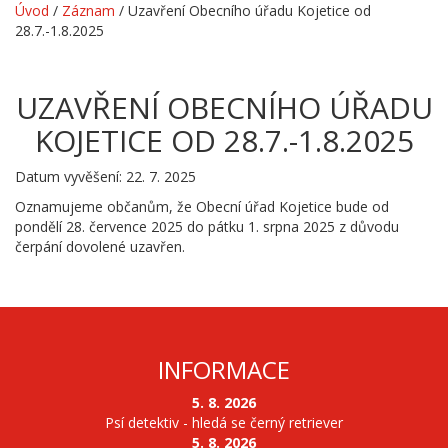
Úvod
/
Záznam
/
Uzavření Obecního úřadu Kojetice od
28.7.-1.8.2025
UZAVŘENÍ OBECNÍHO ÚŘADU
KOJETICE OD 28.7.-1.8.2025
Datum vyvěšení: 22. 7. 2025
Oznamujeme občanům, že Obecní úřad Kojetice bude od
pondělí 28. července 2025 do pátku 1. srpna 2025 z důvodu
čerpání dovolené uzavřen.
INFORMACE
5. 8. 2026
Psí detektiv - hledá se černý retriever
5. 8. 2026