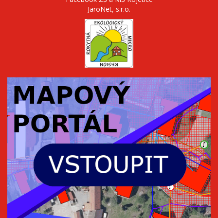
JaroNet, s.r.o.