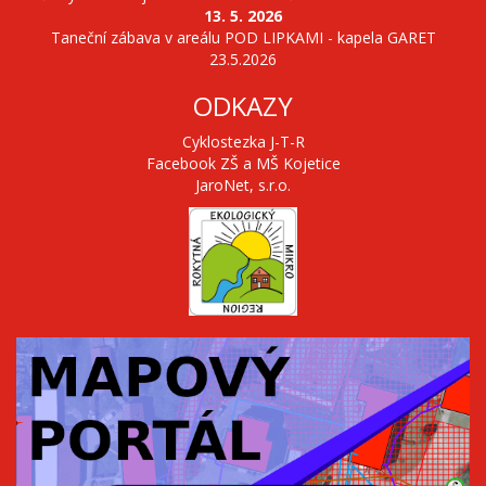
13. 5. 2026
Taneční zábava v areálu POD LIPKAMI - kapela GARET
23.5.2026
ODKAZY
Cyklostezka J-T-R
Facebook ZŠ a MŠ Kojetice
JaroNet, s.r.o.