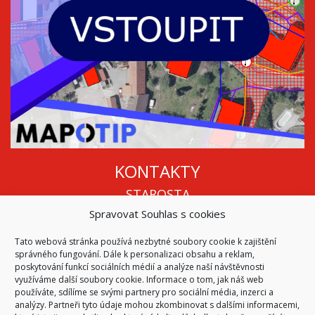
KONTAKTY
STAROSTA
Spravovat Souhlas s cookies
Mgr. Roman Vala
+420 568 883 112
Tato webová stránka používá nezbytné soubory cookie k zajištění
info@oukojetice.cz
správného fungování. Dále k personalizaci obsahu a reklam,
ÚŘEDNÍ HODINY
poskytování funkcí sociálních médií a analýze naší návštěvnosti
využíváme další soubory cookie. Informace o tom, jak náš web
Po, St: 15:30 - 16:30
používáte, sdílíme se svými partnery pro sociální média, inzerci a
analýzy. Partneři tyto údaje mohou zkombinovat s dalšími informacemi,
Všechny kontakty | Kde nás najdete