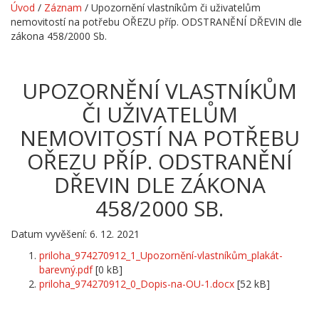
Úvod
/
Záznam
/
Upozornění vlastníkům či uživatelům
nemovitostí na potřebu OŘEZU příp. ODSTRANĚNÍ DŘEVIN dle
zákona 458/2000 Sb.
UPOZORNĚNÍ VLASTNÍKŮM
ČI UŽIVATELŮM
NEMOVITOSTÍ NA POTŘEBU
OŘEZU PŘÍP. ODSTRANĚNÍ
DŘEVIN DLE ZÁKONA
458/2000 SB.
Datum vyvěšení: 6. 12. 2021
priloha_974270912_1_Upozornění-vlastníkům_plakát-
barevný.pdf
[0 kB]
priloha_974270912_0_Dopis-na-OU-1.docx
[52 kB]