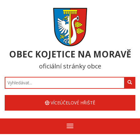
OBEC KOJETICE NA MORAVĚ
oficiální stránky obce
Hledat
VÍCEÚČELOVÉ HŘIŠTĚ
Zobrazit/skrýt
navigaci