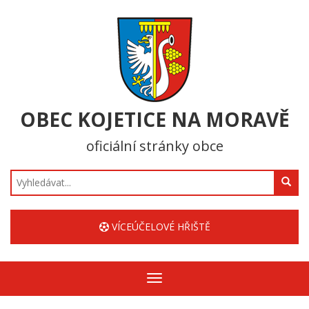
OBEC KOJETICE NA MORAVĚ
oficiální stránky obce
Hledat
VÍCEÚČELOVÉ HŘIŠTĚ
Zobrazit/skrýt
navigaci