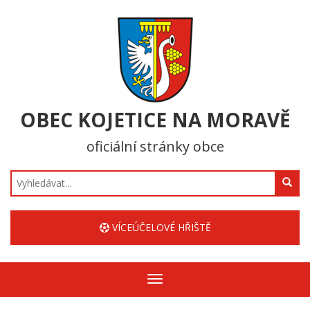
OBEC KOJETICE NA MORAVĚ
oficiální stránky obce
Hledat
VÍCEÚČELOVÉ HŘIŠTĚ
Zobrazit/skrýt
navigaci