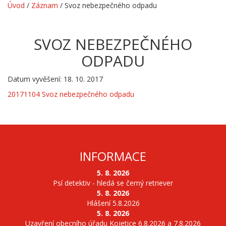
Úvod
/
Záznam
/
Svoz nebezpečného odpadu
SVOZ NEBEZPEČNÉHO
ODPADU
Datum vyvěšení: 18. 10. 2017
20171104 Svoz nebezpečného odpadu
INFORMACE
5. 8. 2026
Psí detektiv - hledá se černý retriever
5. 8. 2026
Hlášení 5.8.2026
5. 8. 2026
Uzavření obecního úřadu Kojetice 6.8.2026 a 7.8.2026