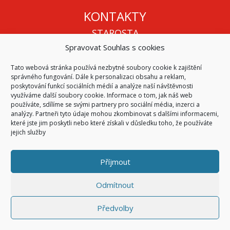
KONTAKTY
STAROSTA
Spravovat Souhlas s cookies
Mgr. Roman Vala
+420 568 883 112
Tato webová stránka používá nezbytné soubory cookie k zajištění
info@oukojetice.cz
správného fungování. Dále k personalizaci obsahu a reklam,
ÚŘEDNÍ HODINY
poskytování funkcí sociálních médií a analýze naší návštěvnosti
využíváme další soubory cookie. Informace o tom, jak náš web
Po, St: 15:30 - 16:30
používáte, sdílíme se svými partnery pro sociální média, inzerci a
analýzy. Partneři tyto údaje mohou zkombinovat s dalšími informacemi,
Všechny kontakty | Kde nás najdete
které jste jim poskytli nebo které získali v důsledku toho, že používáte
Mapa stránek
jejich služby
Příjmout
© 2026
Obec Kojetice na Moravě
Všechna práva vyhrazena
Odmítnout
|
Přístupnost
Code & Design by
Symphony Digital
Předvolby
Přihlásit se