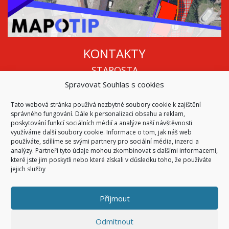
KONTAKTY
STAROSTA
Spravovat Souhlas s cookies
Mgr. Roman Vala
+420 568 883 112
Tato webová stránka používá nezbytné soubory cookie k zajištění
info@oukojetice.cz
správného fungování. Dále k personalizaci obsahu a reklam,
ÚŘEDNÍ HODINY
poskytování funkcí sociálních médií a analýze naší návštěvnosti
využíváme další soubory cookie. Informace o tom, jak náš web
Po, St: 15:30 - 16:30
používáte, sdílíme se svými partnery pro sociální média, inzerci a
analýzy. Partneři tyto údaje mohou zkombinovat s dalšími informacemi,
Všechny kontakty | Kde nás najdete
které jste jim poskytli nebo které získali v důsledku toho, že používáte
Mapa stránek
jejich služby
Příjmout
© 2026
Obec Kojetice na Moravě
Všechna práva vyhrazena
Odmítnout
|
Přístupnost