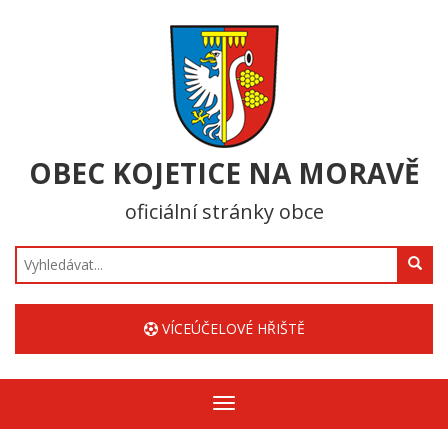
OBEC KOJETICE NA MORAVĚ
oficiální stránky obce
Hledat
VÍCEÚČELOVÉ HŘIŠTĚ
Zobrazit/skrýt
navigaci