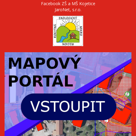
Facebook ZŠ a MŠ Kojetice
JaroNet, s.r.o.