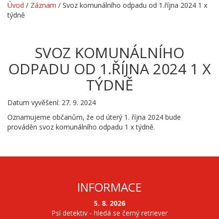
Úvod
/
Záznam
/
Svoz komunálního odpadu od 1.října 2024 1 x
týdně
SVOZ KOMUNÁLNÍHO
ODPADU OD 1.ŘÍJNA 2024 1 X
TÝDNĚ
Datum vyvěšení: 27. 9. 2024
Oznamujeme občanům, že od úterý 1. října 2024 bude
prováděn svoz komunálního odpadu 1 x týdně.
INFORMACE
5. 8. 2026
Psí detektiv - hledá se černý retriever