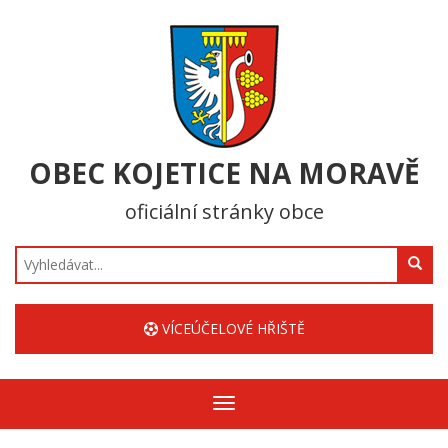
OBEC KOJETICE NA MORAVĚ
oficiální stránky obce
Hledat
VÍCEÚČELOVÉ HŘIŠTĚ
Zobrazit/skrýt
navigaci