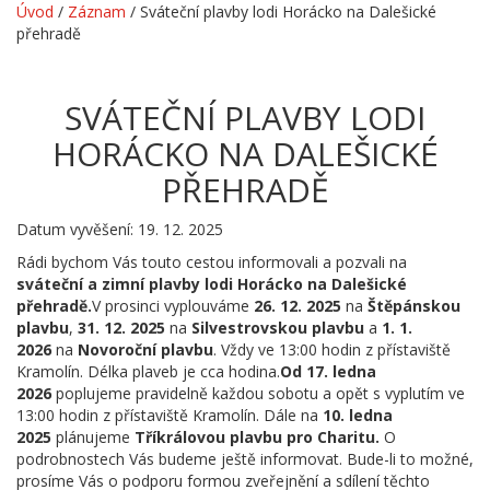
Úvod
/
Záznam
/
Sváteční plavby lodi Horácko na Dalešické
přehradě
SVÁTEČNÍ PLAVBY LODI
HORÁCKO NA DALEŠICKÉ
PŘEHRADĚ
Datum vyvěšení: 19. 12. 2025
Rádi bychom Vás touto cestou informovali a pozvali na
sváteční a zimní plavby lodi Horácko na Dalešické
přehradě.
V prosinci vyplouváme
26. 12. 2025
na
Štěpánskou
plavbu
,
31. 12. 2025
na
Silvestrovskou plavbu
a
1. 1.
2026
na
Novoroční plavbu
. Vždy ve 13:00 hodin z přístaviště
Kramolín. Délka plaveb je cca hodina.
Od 17. ledna
2026
poplujeme pravidelně každou sobotu a opět s vyplutím ve
13:00 hodin z přístaviště Kramolín. Dále na
10. ledna
2025
plánujeme
Tříkrálovou plavbu pro Charitu.
O
podrobnostech Vás budeme ještě informovat. Bude-li to možné,
prosíme Vás o podporu formou zveřejnění a sdílení těchto