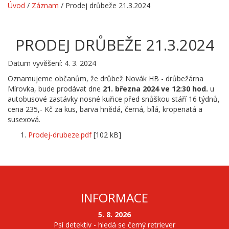
Úvod
/
Záznam
/
Prodej drůbeže 21.3.2024
PRODEJ DRŮBEŽE 21.3.2024
Datum vyvěšení: 4. 3. 2024
Oznamujeme občanům, že drůbež Novák HB - drůbežárna
Mírovka, bude prodávat dne
21. března 2024 ve 12:30 hod.
u
autobusové zastávky nosné kuřice před snůškou stáří 16 týdnů,
cena 235,- Kč za kus, barva hnědá, černá, bílá, kropenatá a
susexová.
Prodej-drubeze.pdf
[102 kB]
INFORMACE
5. 8. 2026
Psí detektiv - hledá se černý retriever