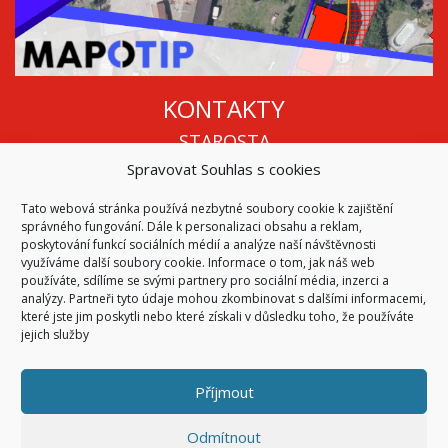
KONTAKTY
STAROSTA
Spravovat Souhlas s cookies
Mgr. Roman Vala
+420 568 883 112
Tato webová stránka používá nezbytné soubory cookie k zajištění
info@oukojetice.cz
správného fungování. Dále k personalizaci obsahu a reklam,
ÚŘEDNÍ HODINY
poskytování funkcí sociálních médií a analýze naší návštěvnosti
využíváme další soubory cookie. Informace o tom, jak náš web
Po, St: 15:30 - 16:30
používáte, sdílíme se svými partnery pro sociální média, inzerci a
analýzy. Partneři tyto údaje mohou zkombinovat s dalšími informacemi,
Všechny kontakty | Kde nás najdete
které jste jim poskytli nebo které získali v důsledku toho, že používáte
Mapa stránek
jejich služby
Příjmout
© 2026
Obec Kojetice na Moravě
Všechna práva vyhrazena
Odmítnout