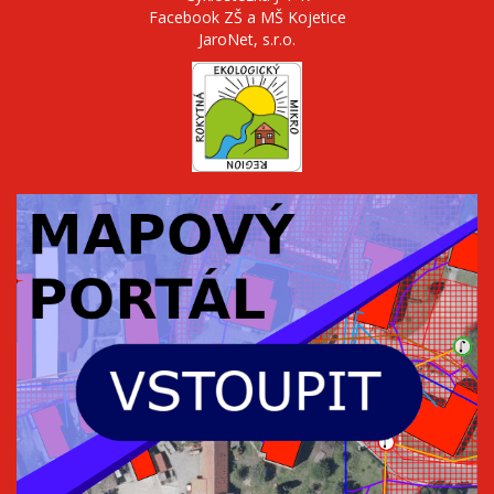
Facebook ZŠ a MŠ Kojetice
JaroNet, s.r.o.