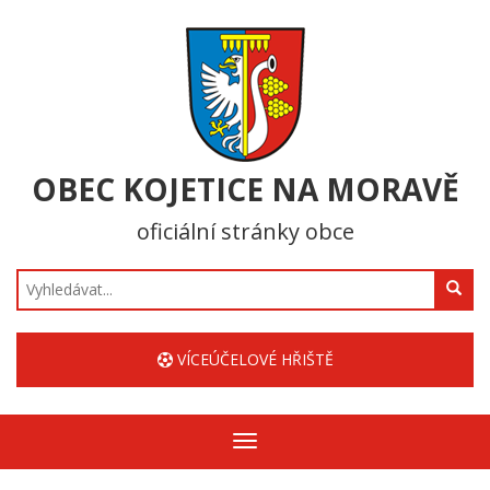
OBEC KOJETICE NA MORAVĚ
oficiální stránky obce
Hledat
VÍCEÚČELOVÉ HŘIŠTĚ
Zobrazit/skrýt
navigaci