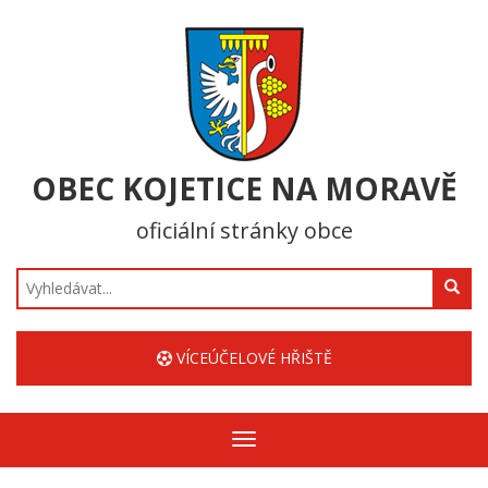
OBEC KOJETICE NA MORAVĚ
oficiální stránky obce
Hledat
VÍCEÚČELOVÉ HŘIŠTĚ
Zobrazit/skrýt
navigaci