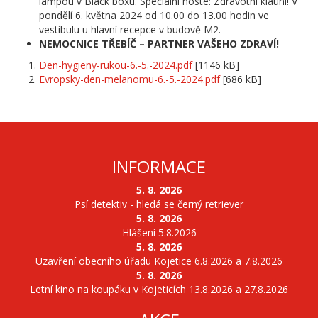
lampou v Black boxu. Speciální hosté: Zdravotní klauni! V
pondělí 6. května 2024 od 10.00 do 13.00 hodin ve
vestibulu u hlavní recepce v budově M2.
NEMOCNICE TŘEBÍČ – PARTNER VAŠEHO ZDRAVÍ!
Den-hygieny-rukou-6.-5.-2024.pdf
[1146 kB]
Evropsky-den-melanomu-6.-5.-2024.pdf
[686 kB]
INFORMACE
5. 8. 2026
Psí detektiv - hledá se černý retriever
5. 8. 2026
Hlášení 5.8.2026
5. 8. 2026
Uzavření obecního úřadu Kojetice 6.8.2026 a 7.8.2026
5. 8. 2026
Letní kino na koupáku v Kojeticích 13.8.2026 a 27.8.2026