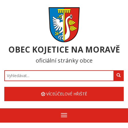
OBEC KOJETICE NA MORAVĚ
oficiální stránky obce
Hledat
VÍCEÚČELOVÉ HŘIŠTĚ
Zobrazit/skrýt
navigaci