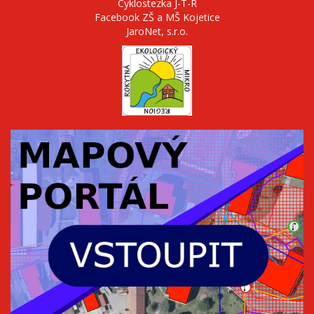
Cyklostezka J-T-R
Facebook ZŠ a MŠ Kojetice
JaroNet, s.r.o.