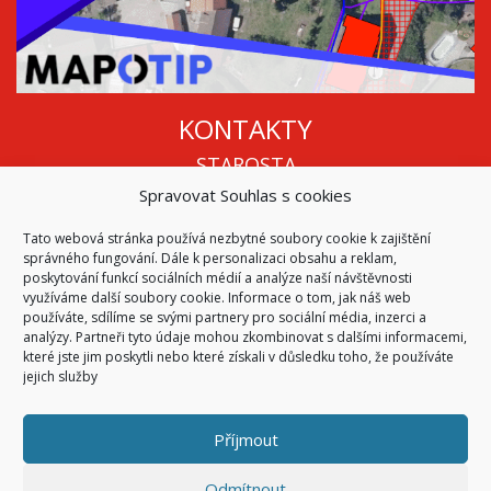
KONTAKTY
STAROSTA
Spravovat Souhlas s cookies
Mgr. Roman Vala
+420 568 883 112
Tato webová stránka používá nezbytné soubory cookie k zajištění
info@oukojetice.cz
správného fungování. Dále k personalizaci obsahu a reklam,
ÚŘEDNÍ HODINY
poskytování funkcí sociálních médií a analýze naší návštěvnosti
využíváme další soubory cookie. Informace o tom, jak náš web
Po, St: 15:30 - 16:30
používáte, sdílíme se svými partnery pro sociální média, inzerci a
analýzy. Partneři tyto údaje mohou zkombinovat s dalšími informacemi,
Všechny kontakty | Kde nás najdete
které jste jim poskytli nebo které získali v důsledku toho, že používáte
Mapa stránek
jejich služby
Příjmout
© 2026
Obec Kojetice na Moravě
Všechna práva vyhrazena
Odmítnout