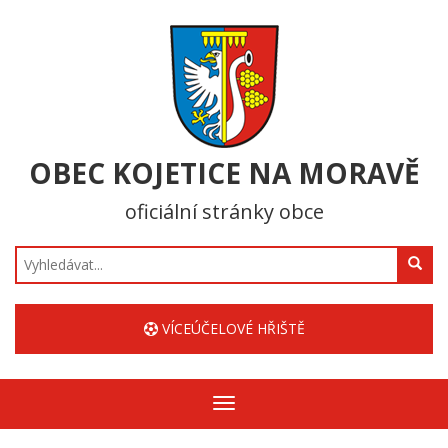
OBEC KOJETICE NA MORAVĚ
oficiální stránky obce
Hledat
VÍCEÚČELOVÉ HŘIŠTĚ
Zobrazit/skrýt
navigaci