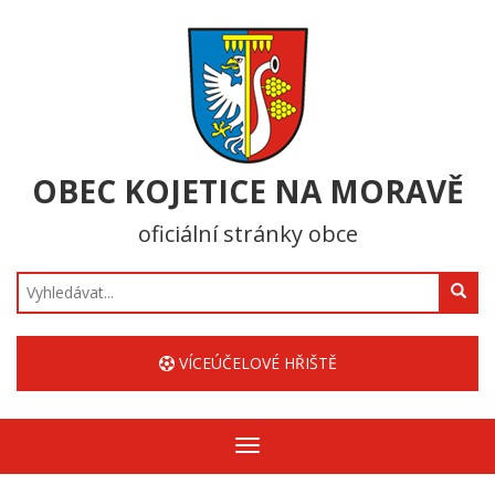
OBEC KOJETICE NA MORAVĚ
oficiální stránky obce
Hledat
VÍCEÚČELOVÉ HŘIŠTĚ
Zobrazit/skrýt
navigaci