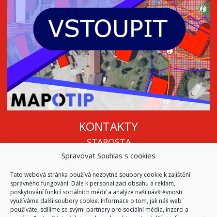
KONTAKTY
STAROSTA
Spravovat Souhlas s cookies
Mgr. Roman Vala
+420 568 883 112
Tato webová stránka používá nezbytné soubory cookie k zajištění
info@oukojetice.cz
správného fungování. Dále k personalizaci obsahu a reklam,
ÚŘEDNÍ HODINY
poskytování funkcí sociálních médií a analýze naší návštěvnosti
využíváme další soubory cookie. Informace o tom, jak náš web
Po, St: 15:30 - 16:30
používáte, sdílíme se svými partnery pro sociální média, inzerci a