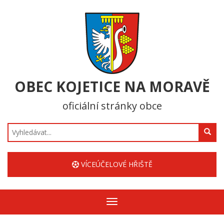
OBEC KOJETICE NA MORAVĚ
oficiální stránky obce
Hledat
VÍCEÚČELOVÉ HŘIŠTĚ
Zobrazit/skrýt
navigaci