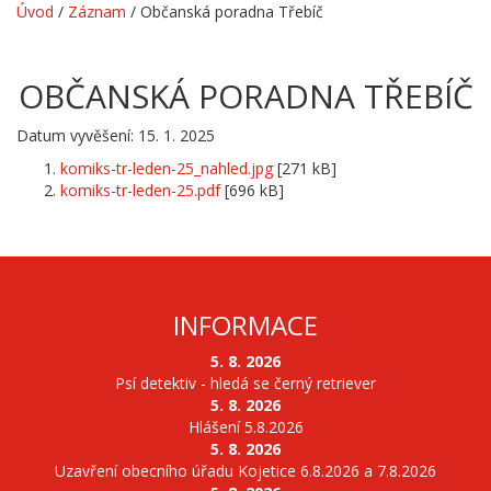
Úvod
/
Záznam
/
Občanská poradna Třebíč
OBČANSKÁ PORADNA TŘEBÍČ
Datum vyvěšení: 15. 1. 2025
komiks-tr-leden-25_nahled.jpg
[271 kB]
komiks-tr-leden-25.pdf
[696 kB]
INFORMACE
5. 8. 2026
Psí detektiv - hledá se černý retriever
5. 8. 2026
Hlášení 5.8.2026
5. 8. 2026
Uzavření obecního úřadu Kojetice 6.8.2026 a 7.8.2026