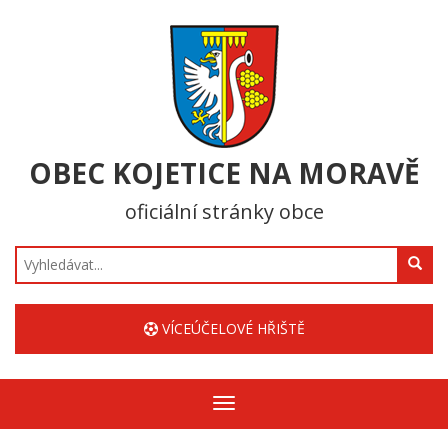
OBEC KOJETICE NA MORAVĚ
oficiální stránky obce
Hledat
VÍCEÚČELOVÉ HŘIŠTĚ
Zobrazit/skrýt
navigaci