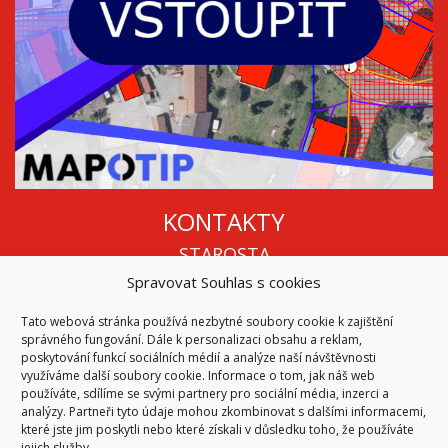
KONTAKTY
STAROSTA
Spravovat Souhlas s cookies
Mgr. Roman Vala
+420 568 883 112
Tato webová stránka používá nezbytné soubory cookie k zajištění
info@oukojetice.cz
správného fungování. Dále k personalizaci obsahu a reklam,
ÚŘEDNÍ HODINY
poskytování funkcí sociálních médií a analýze naší návštěvnosti
využíváme další soubory cookie. Informace o tom, jak náš web
Po, St: 15:30 - 16:30
používáte, sdílíme se svými partnery pro sociální média, inzerci a
analýzy. Partneři tyto údaje mohou zkombinovat s dalšími informacemi,
Všechny kontakty | Kde nás najdete
které jste jim poskytli nebo které získali v důsledku toho, že používáte
Mapa stránek
jejich služby