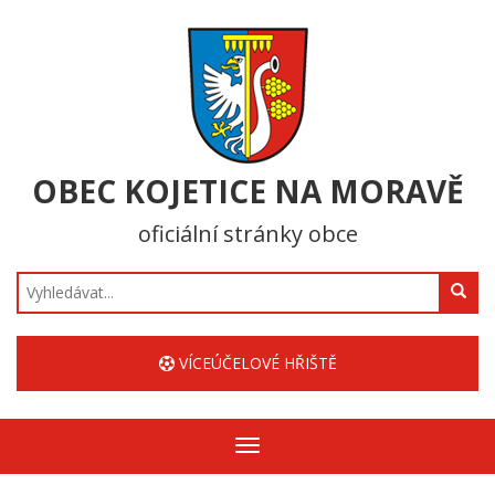
OBEC KOJETICE NA MORAVĚ
oficiální stránky obce
Hledat
VÍCEÚČELOVÉ HŘIŠTĚ
Zobrazit/skrýt
navigaci