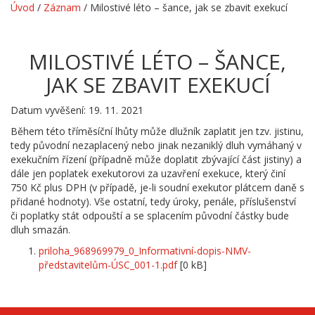
Úvod
/
Záznam
/
Milostivé léto – šance, jak se zbavit exekucí
MILOSTIVÉ LÉTO – ŠANCE,
JAK SE ZBAVIT EXEKUCÍ
Datum vyvěšení: 19. 11. 2021
Během této tříměsíční lhůty může dlužník zaplatit jen tzv. jistinu,
tedy původní nezaplacený nebo jinak nezaniklý dluh vymáhaný v
exekučním řízení (případně může doplatit zbývající část jistiny) a
dále jen poplatek exekutorovi za uzavření exekuce, který činí
750 Kč plus DPH (v případě, je-li soudní exekutor plátcem daně s
přidané hodnoty). Vše ostatní, tedy úroky, penále, příslušenství
či poplatky stát odpouští a se splacením původní částky bude
dluh smazán.
priloha_968969979_0_Informativní-dopis-NMV-
představitelům-ÚSC_001-1.pdf
[0 kB]