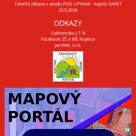
Taneční zábava v areálu POD LIPKAMI - kapela GARET
23.5.2026
ODKAZY
Cyklostezka J-T-R
Facebook ZŠ a MŠ Kojetice
JaroNet, s.r.o.