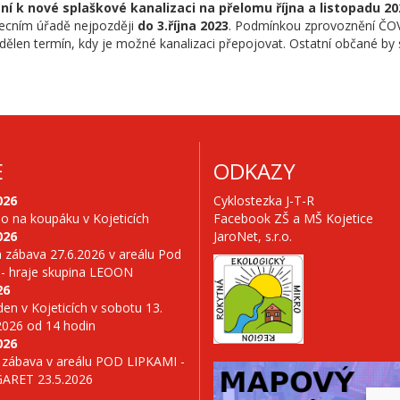
ní k nové splaškové kanalizaci na přelomu října a listopadu 20
 Obecním úřadě nejpozději
do 3.října 2023
. Podmínkou zprovoznění ČOV 
ělen termín, kdy je možné kanalizaci přepojovat. Ostatní občané by s
E
ODKAZY
026
Cyklostezka J-T-R
no na koupáku v Kojeticích
Facebook ZŠ a MŠ Kojetice
026
JaroNet, s.r.o.
 zábava 27.6.2026 v areálu Pod
 - hraje skupina LEOON
26
en v Kojeticích v sobotu 13.
2026 od 14 hodin
026
 zábava v areálu POD LIPKAMI -
GARET 23.5.2026