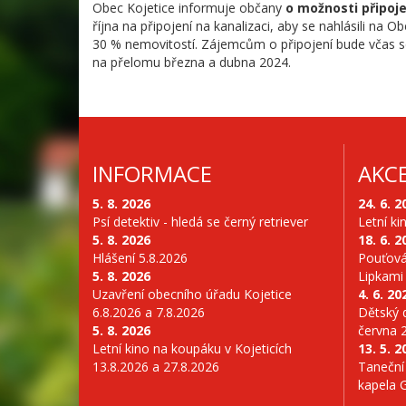
Obec Kojetice informuje občany
o možnosti připoje
října na připojení na kanalizaci, aby se nahlásili na
30 % nemovitostí. Zájemcům o připojení bude včas sd
na přelomu března a dubna 2024.
INFORMACE
AKC
5. 8. 2026
24. 6. 2
Psí detektiv - hledá se černý retriever
Letní ki
5. 8. 2026
18. 6. 2
Hlášení 5.8.2026
Pouťová
5. 8. 2026
Lipkami
Uzavření obecního úřadu Kojetice
4. 6. 20
6.8.2026 a 7.8.2026
Dětský d
5. 8. 2026
června 
Letní kino na koupáku v Kojeticích
13. 5. 2
13.8.2026 a 27.8.2026
Taneční
kapela 