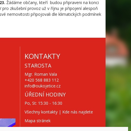
23.
Žádáme občany, kteří budou připraveni na konci
pro zkušební provoz už v říjnu je připojení alespoň
vé nemovitosti připojovali dle klimatických podmínek
KONTAKTY
STAROSTA
Mgr. Roman Vala
+420 568 883 112
info@oukojetice.cz
ÚŘEDNÍ HODINY
Po, St: 15:30 - 16:30
Všechny kontakty | Kde nás najdete
Mapa stránek