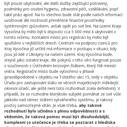
být pouze ubytování, ale další služby zajišťující potraviny,
podmínky pro osobní hygienu, zdravotní péči, vzdělávání, popř.
také práci apod. Na to všechno bude stát podle našich informací
uvolňovat dle možností přiměřené finanční prostředky
systémovým způsobem, avšak opět po své linii. Na území Kraje
Vysočina by mělo být k dispozici cca 5 000 míst k ubytování v
tomto režimu. Kontaktní místo pro registraci by mělo být
spuštěno v nejbližších dnech. Centrum na podporu cizinců pro
Kraj Vysočina již určitě má informace o postupu v situaci, kdy
jsou již lidé z Ukrajiny na našem území. Kraj Vysočina bude,
stejně jako ostatní kraje, dle pokynů v této věci fungovat pouze
v součinnosti s Ústředním krizovým štábem, který řídí ministr
vnitra. Registrační místo bude vytvořeno v Jihlavě
(pravděpodobně v objektu na Tolstého ulici 15, tedy v objektu
Úřadu pro zastupování státu ve věcech majetkových /někdejší
okresní úřad/, ale ještě není toto rozhodnutí zcela definitivní). V
případě, že se rozhodne kterýkoliv subjekt pomáhat ze své vůle
jakkoliv nad rámec státem vytvářeného systému, je takový
postoj samozřejmě vítán. Je však třeba,
aby takové
rozhodnutí bylo učiněno s plnou odpovědností a s
vědomím, že taková pomoc musí být dlouhodobější,
komplexní (o utečence je třeba se postarat z hlediska