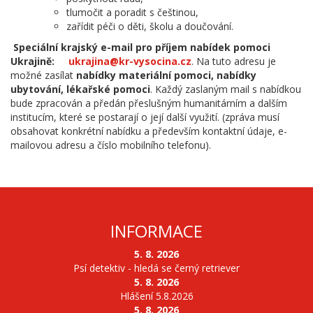
tlumočit a poradit s češtinou,
zařídit péči o děti, školu a doučování.
Speciální krajský e-mail pro příjem nabídek pomoci
Ukrajině:
ukrajina@kr-vysocina.cz
. Na tuto adresu je
možné zasílat
nabídky materiální pomoci, nabídky
ubytování, lékařské pomoci
. Každý zaslaným mail s nabídkou
bude zpracován a předán přeslušným humanitárním a dalším
institucím, které se postarají o její další využití. (zpráva musí
obsahovat konkrétní nabídku a především kontaktní údaje, e-
mailovou adresu a číslo mobilního telefonu).
INFORMACE
5. 8. 2026
Psí detektiv - hledá se černý retriever
5. 8. 2026
Hlášení 5.8.2026
5. 8. 2026