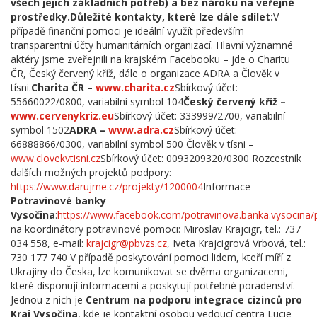
všech jejich základních potřeb) a bez nároku na veřejné
prostředky.
Důležité kontakty, které lze dále sdílet:
V
případě finanční pomoci je ideální využít především
transparentní účty humanitárních organizací. Hlavní významné
aktéry jsme zveřejnili na krajském Facebooku – jde o Charitu
ČR, Český červený kříž, dále o organizace ADRA a Člověk v
tísni.
Charita ČR –
www.charita.cz
Sbírkový účet:
55660022/0800, variabilní symbol 104
Český červený kříž –
www.cervenykriz.eu
Sbírkový účet: 333999/2700, variabilní
symbol 1502
ADRA –
www.adra.cz
Sbírkový účet:
66888866/0300, variabilní symbol 500 Člověk v tísni –
www.clovekvtisni.cz
Sbírkový účet: 0093209320/0300 Rozcestník
dalších možných projektů podpory:
https://www.darujme.cz/projekty/1200004
Informace
Potravinové banky
Vysočina
:
https://www.facebook.com/potravinova.banka.vysocin
na koordinátory potravinové pomoci: Miroslav Krajcigr, tel.: 737
034 558, e-mail:
krajcigr@pbvzs.cz
, Iveta Krajcigrová Vrbová, tel.:
730 177 740 V případě poskytování pomoci lidem, kteří míří z
Ukrajiny do Česka, lze komunikovat se dvěma organizacemi,
které disponují informacemi a poskytují potřebné poradenství.
Jednou z nich je
Centrum na podporu integrace cizinců pro
Kraj Vysočina
, kde je kontaktní osobou vedoucí centra Lucie