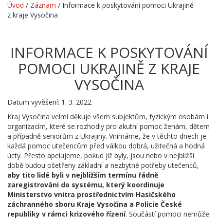
Úvod
/
Záznam
/
Informace k poskytování pomoci Ukrajině
z kraje Vysočina
INFORMACE K POSKYTOVÁNÍ
POMOCI UKRAJINĚ Z KRAJE
VYSOČINA
Datum vyvěšení: 1. 3. 2022
Kraj Vysočina velmi děkuje všem subjektům, fyzickým osobám i
organizacím, které se rozhodly pro akutní pomoc ženám, dětem
a případně seniorům z Ukrajiny. Vnímáme, že v těchto dnech je
každá pomoc utečencům před válkou dobrá, užitečná a hodná
úcty. Přesto apelujeme, pokud již byly, jsou nebo v nejbližší
době budou ošetřeny základní a nezbytné potřeby utečenců,
aby tito lidé byli v nejbližším termínu řádně
zaregistrováni do systému, který koordinuje
Ministerstvo vnitra prostřednictvím Hasičského
záchranného sboru Kraje Vysočina a Policie České
republiky v rámci krizového řízení
. Součástí pomoci nemůže