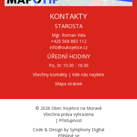
KONTAKTY
STAROSTA
Mgr. Roman Vala
+420 568 883 112
info@oukojetice.cz
ÚŘEDNÍ HODINY
Po, St: 15:30 - 16:30
Všechny kontakty | Kde nás najdete
Mapa stránek
© 2026
Obec Kojetice na Moravě
Všechna práva vyhrazena
|
Přístupnost
Code & Design by
Symphony Digital
Přihlásit se