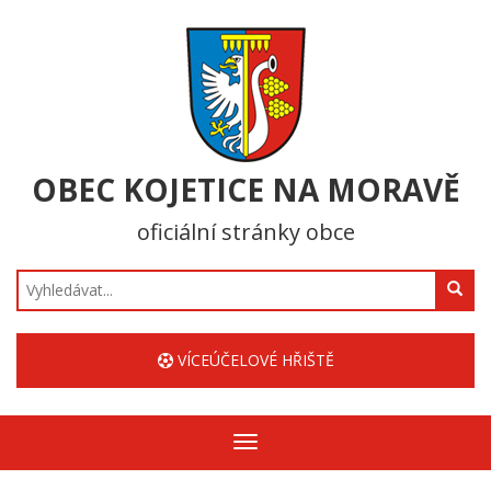
OBEC KOJETICE NA MORAVĚ
oficiální stránky obce
Hledat
VÍCEÚČELOVÉ HŘIŠTĚ
Zobrazit/skrýt
navigaci