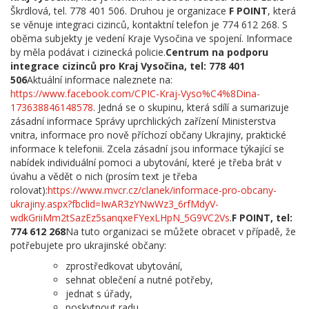
Škrdlová, tel. 778 401 506. Druhou je organizace
F POINT
, která
se věnuje integraci cizinců, kontaktní telefon je 774 612 268. S
oběma subjekty je vedení Kraje Vysočina ve spojení. Informace
by měla podávat i cizinecká policie.
Centrum na podporu
integrace cizinců pro Kraj Vysočina, tel: 778 401
506
Aktuální informace naleznete na:
https://www.facebook.com/CPIC-Kraj-Vyso%C4%8Dina-
173638846148578
. Jedná se o skupinu, která sdílí a sumarizuje
zásadní informace Správy uprchlických zařízení Ministerstva
vnitra, informace pro nově příchozí občany Ukrajiny, praktické
informace k telefonii. Zcela zásadní jsou informace týkající se
nabídek individuální pomoci a ubytování, které je třeba brát v
úvahu a vědět o nich (prosím text je třeba
rolovat):
https://www.mvcr.cz/clanek/informace-pro-obcany-
ukrajiny.aspx?fbclid=IwAR3zYNwWz3_6rfMdyV-
wdkGriiMm2tSazEz5sanqxeFYexLHpN_5G9VC2Vs
.
F POINT, tel:
774 612 268
Na tuto organizaci se můžete obracet v případě, že
potřebujete pro ukrajinské občany:
zprostředkovat ubytování,
sehnat oblečení a nutné potřeby,
jednat s úřady,
poskytnout radu,