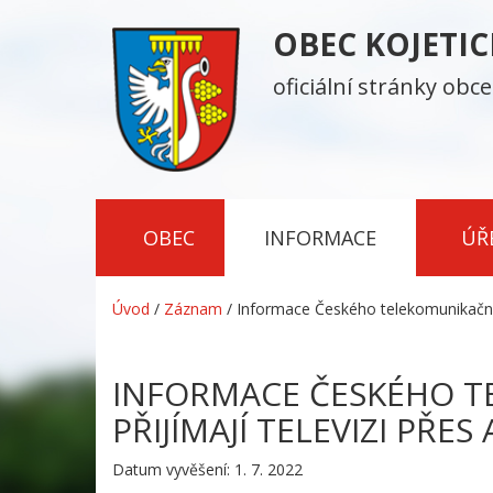
OBEC KOJETI
oficiální stránky obce
OBEC
INFORMACE
ÚŘ
Úvod
/
Záznam
/
Informace Českého telekomunikačního
INFORMACE ČESKÉHO T
PŘIJÍMAJÍ TELEVIZI PŘE
Datum vyvěšení: 1. 7. 2022