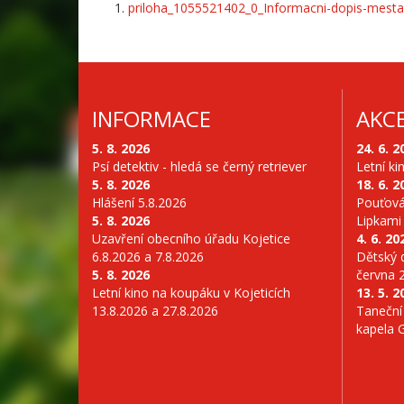
priloha_1055521402_0_Informacni-dopis-mesta
INFORMACE
AKC
5. 8. 2026
24. 6. 2
Psí detektiv - hledá se černý retriever
Letní ki
5. 8. 2026
18. 6. 2
Hlášení 5.8.2026
Pouťová
5. 8. 2026
Lipkami
Uzavření obecního úřadu Kojetice
4. 6. 20
6.8.2026 a 7.8.2026
Dětský d
5. 8. 2026
června 
Letní kino na koupáku v Kojeticích
13. 5. 2
13.8.2026 a 27.8.2026
Taneční
kapela 