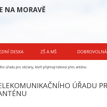
CE NA MORAVĚ
EDNÍ DESKA
ZŠ A MŠ
DOBROVOLNÁ
 úřadu pro občany, kteří přijímají televizi přes anténu
ELEKOMUNIKAČNÍHO ÚŘADU PR
S ANTÉNU