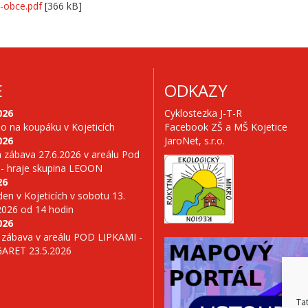
-obce.pdf
[366 kB]
E
ODKAZY
026
Cyklostezka J-T-R
no na koupáku v Kojeticích
Facebook ZŠ a MŠ Kojetice
026
JaroNet, s.r.o.
 zábava 27.6.2026 v areálu Pod
 - hraje skupina LEOON
26
en v Kojeticích v sobotu 13.
2026 od 14 hodin
026
 zábava v areálu POD LIPKAMI -
GARET 23.5.2026
Ta