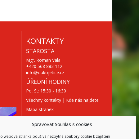
KONTAKTY
STAROSTA
Mgr. Roman Vala
+420 568 883 112
info@oukojetice.cz
ÚŘEDNÍ HODINY
Po, St: 15:30 - 16:30
Všechny kontakty | Kde nás najdete
Mapa stránek
Spravovat Souhlas s cookies
to webová stránka používá nezbytné soubory cookie k zajištění