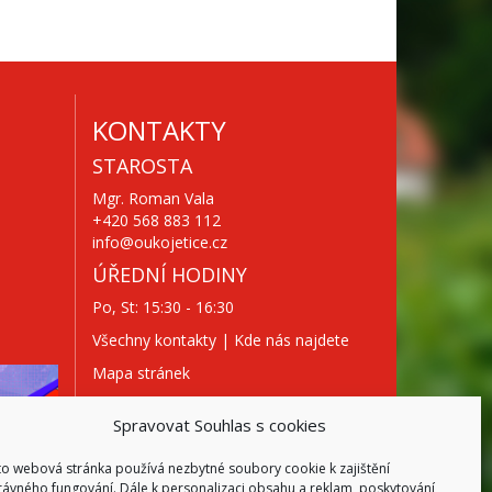
KONTAKTY
STAROSTA
Mgr. Roman Vala
+420 568 883 112
info@oukojetice.cz
ÚŘEDNÍ HODINY
Po, St: 15:30 - 16:30
Všechny kontakty | Kde nás najdete
Mapa stránek
Spravovat Souhlas s cookies
to webová stránka používá nezbytné soubory cookie k zajištění
rávného fungování. Dále k personalizaci obsahu a reklam, poskytování