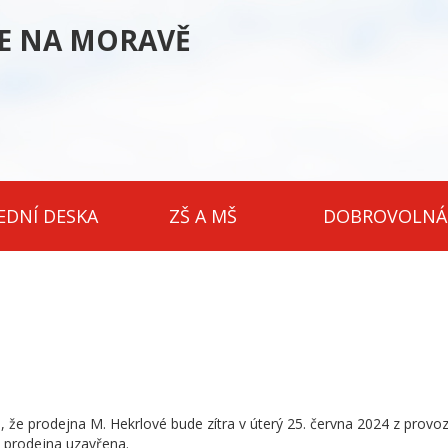
CE NA MORAVĚ
EDNÍ DESKA
ZŠ A MŠ
DOBROVOLNÁ
e prodejna M. Hekrlové bude zítra v úterý 25. června 2024 z provo
de prodejna uzavřena.