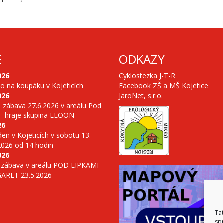
E
ODKAZY
026
Cyklostezka J-T-R
no na koupáku v Kojeticích
Facebook ZŠ a MŠ Kojetice
026
JaroNet, s.r.o.
 zábava 27.6.2026 v areálu Pod
 - hraje skupina LEOON
26
en v Kojeticích v sobotu 13.
2026 od 14 hodin
026
 zábava v areálu POD LIPKAMI -
GARET 23.5.2026
Ta
sp