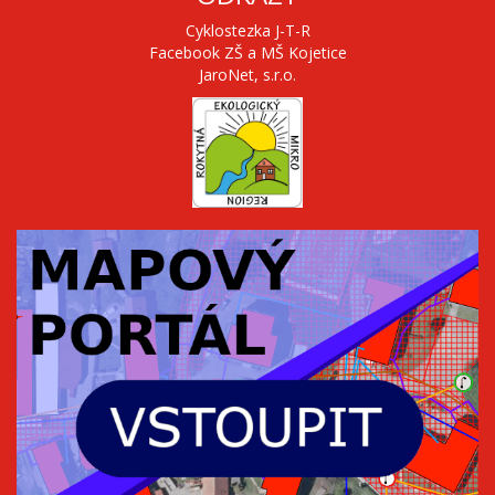
Cyklostezka J-T-R
Facebook ZŠ a MŠ Kojetice
JaroNet, s.r.o.