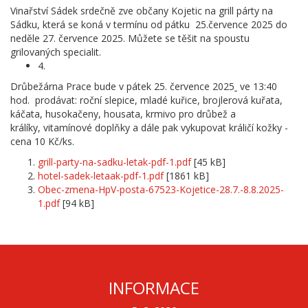
Vinařství Sádek srdečně zve občany Kojetic na grill párty na
Sádku, která se koná v termínu od pátku 25.července 2025 do
neděle 27. července 2025. Můžete se těšit na spoustu
grilovaných specialit.
4.
Drůbežárna Prace bude v pátek 25. července 2025
ve 13:40
hod. prodávat: roční slepice, mladé kuřice, brojlerová kuřata,
káčata, husokačeny, housata, krmivo pro drůbež a
králíky, vitamínové doplňky a dále pak vykupovat králičí kožky -
cena 10 Kč/ks.
grill-party-na-sadku-letak-pdf-1.pdf
[45 kB]
hotel-sadek-letaak-pdf-1.pdf
[1861 kB]
Obec-zmena-HpV-posta-67523-Kojetice-28.7.-8.8.2025-
1.pdf
[94 kB]
INFORMACE