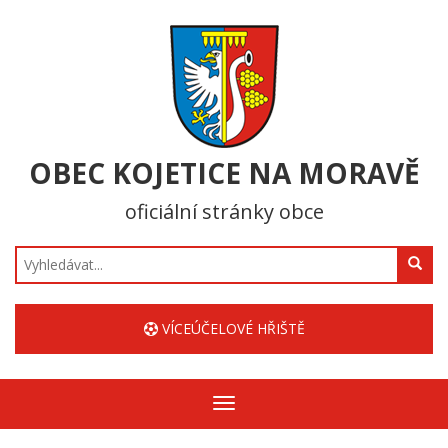
OBEC KOJETICE NA MORAVĚ
oficiální stránky obce
Hledat
VÍCEÚČELOVÉ HŘIŠTĚ
Zobrazit/skrýt
navigaci