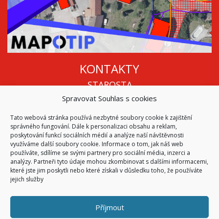
KONTAKTY
STAROSTA
Spravovat Souhlas s cookies
Mgr. Roman Vala
+420 568 883 112
Tato webová stránka používá nezbytné soubory cookie k zajištění
info@oukojetice.cz
správného fungování. Dále k personalizaci obsahu a reklam,
ÚŘEDNÍ HODINY
poskytování funkcí sociálních médií a analýze naší návštěvnosti
využíváme další soubory cookie. Informace o tom, jak náš web
Po, St: 15:30 - 16:30
používáte, sdílíme se svými partnery pro sociální média, inzerci a
analýzy. Partneři tyto údaje mohou zkombinovat s dalšími informacemi,
Všechny kontakty | Kde nás najdete
které jste jim poskytli nebo které získali v důsledku toho, že používáte
Mapa stránek
jejich služby
Příjmout
© 2026
Obec Kojetice na Moravě