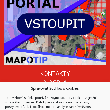
KONTAKTY
STAROSTA
Spravovat Souhlas s cookies
Mgr. Roman Vala
+420 568 883 112
Tato webová stránka používá nezbytné soubory cookie k zajištění
info@oukojetice.cz
správného fungování. Dále k personalizaci obsahu a reklam,
ÚŘEDNÍ HODINY
poskytování funkcí sociálních médií a analýze naší návštěvnosti