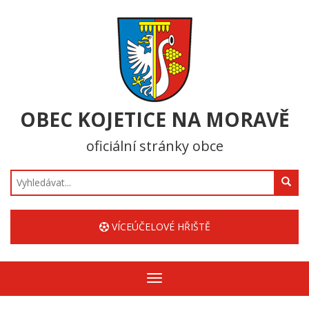
OBEC KOJETICE NA MORAVĚ
oficiální stránky obce
Hledat
VÍCEÚČELOVÉ HŘIŠTĚ
Zobrazit/skrýt
navigaci