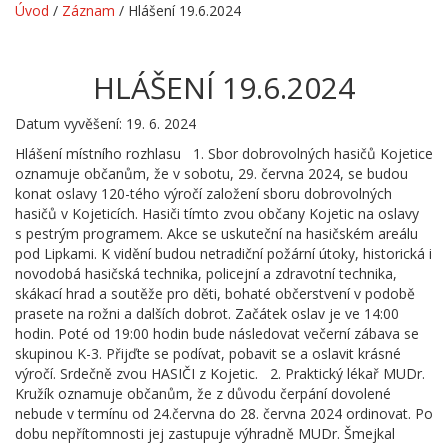
Úvod
/
Záznam
/
Hlášení 19.6.2024
HLÁŠENÍ 19.6.2024
Datum vyvěšení: 19. 6. 2024
Hlášení místního rozhlasu 1. Sbor dobrovolných hasičů Kojetice
oznamuje občanům, že v sobotu, 29. června 2024, se budou
konat oslavy 120-tého výročí založení sboru dobrovolných
hasičů v Kojeticích. Hasiči tímto zvou občany Kojetic na oslavy
s pestrým programem. Akce se uskuteční na hasičském areálu
pod Lipkami. K vidění budou netradiční požární útoky, historická i
novodobá hasičská technika, policejní a zdravotní technika,
skákací hrad a soutěže pro děti, bohaté občerstvení v podobě
prasete na rožni a dalších dobrot. Začátek oslav je ve 14:00
hodin. Poté od 19:00 hodin bude následovat večerní zábava se
skupinou K-3. Přijďte se podívat, pobavit se a oslavit krásné
výročí. Srdečně zvou HASIČI z Kojetic. 2. Praktický lékař MUDr.
Kružík oznamuje občanům, že z důvodu čerpání dovolené
nebude v termínu od 24.června do 28. června 2024 ordinovat. Po
dobu nepřítomnosti jej zastupuje výhradně MUDr. Šmejkal