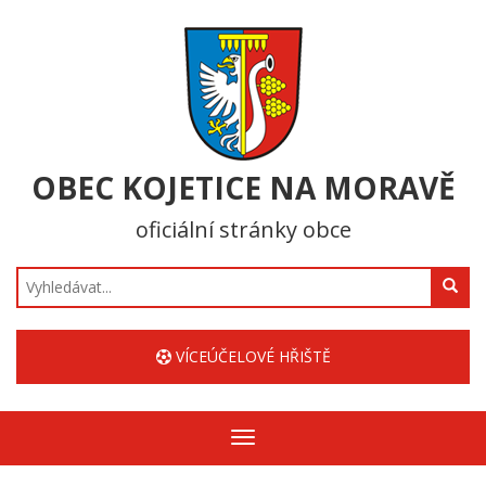
OBEC KOJETICE NA MORAVĚ
oficiální stránky obce
Hledat
VÍCEÚČELOVÉ HŘIŠTĚ
Zobrazit/skrýt
navigaci