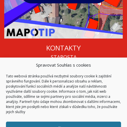
KONTAKTY
STAROSTA
Spravovat Souhlas s cookies
Mgr. Roman Vala
+420 568 883 112
Tato webová stránka používá nezbytné soubory cookie k zajištění
info@oukojetice.cz
správného fungování. Dále k personalizaci obsahu a reklam,
ÚŘEDNÍ HODINY
poskytování funkcí sociálních médií a analýze naší návštěvnosti
využíváme další soubory cookie. Informace o tom, jak náš web
Po, St: 15:30 - 16:30
používáte, sdílíme se svými partnery pro sociální média, inzerci a
analýzy. Partneři tyto údaje mohou zkombinovat s dalšími informacemi,
Všechny kontakty | Kde nás najdete
které jste jim poskytli nebo které získali v důsledku toho, že používáte
Mapa stránek
jejich služby