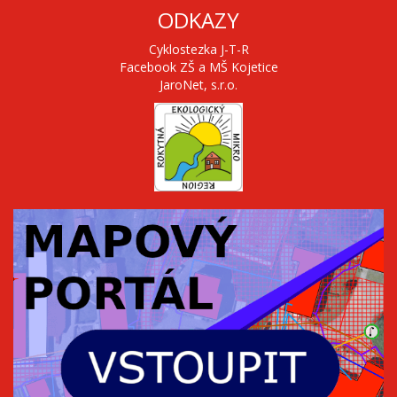
ODKAZY
Cyklostezka J-T-R
Facebook ZŠ a MŠ Kojetice
JaroNet, s.r.o.