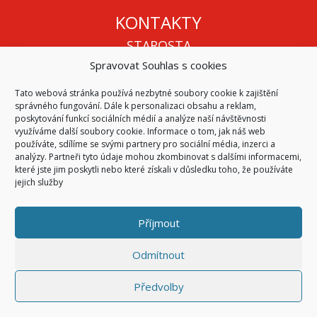
KONTAKTY
STAROSTA
Spravovat Souhlas s cookies
Mgr. Roman Vala
+420 568 883 112
Tato webová stránka používá nezbytné soubory cookie k zajištění
info@oukojetice.cz
správného fungování. Dále k personalizaci obsahu a reklam,
ÚŘEDNÍ HODINY
poskytování funkcí sociálních médií a analýze naší návštěvnosti
využíváme další soubory cookie. Informace o tom, jak náš web
Po, St: 15:30 - 16:30
používáte, sdílíme se svými partnery pro sociální média, inzerci a
analýzy. Partneři tyto údaje mohou zkombinovat s dalšími informacemi,
Všechny kontakty | Kde nás najdete
které jste jim poskytli nebo které získali v důsledku toho, že používáte
Mapa stránek
jejich služby
Příjmout
© 2026
Obec Kojetice na Moravě
Všechna práva vyhrazena
Odmítnout
|
Přístupnost
Code & Design by
Symphony Digital
Předvolby
Přihlásit se