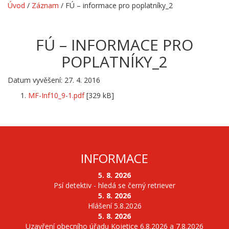
Úvod
/
Záznam
/
FÚ – informace pro poplatníky_2
FÚ – INFORMACE PRO
POPLATNÍKY_2
Datum vyvěšení: 27. 4. 2016
MF-Inf10_9-1.pdf
[329 kB]
INFORMACE
5. 8. 2026
Psí detektiv - hledá se černý retriever
5. 8. 2026
Hlášení 5.8.2026
5. 8. 2026
Uzavření obecního úřadu Kojetice 6.8.2026 a 7.8.2026