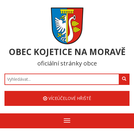
OBEC KOJETICE NA MORAVĚ
oficiální stránky obce
Hledat
VÍCEÚČELOVÉ HŘIŠTĚ
Zobrazit/skrýt
navigaci