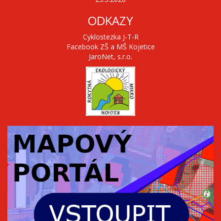
ODKAZY
Cyklostezka J-T-R
Facebook ZŠ a MŠ Kojetice
JaroNet, s.r.o.