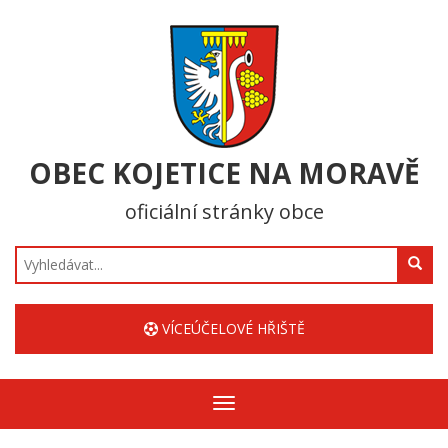
OBEC KOJETICE NA MORAVĚ
oficiální stránky obce
Hledat
VÍCEÚČELOVÉ HŘIŠTĚ
Zobrazit/skrýt
navigaci