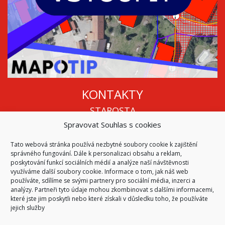
KONTAKTY
STAROSTA
Spravovat Souhlas s cookies
Mgr. Roman Vala
+420 568 883 112
Tato webová stránka používá nezbytné soubory cookie k zajištění
info@oukojetice.cz
správného fungování. Dále k personalizaci obsahu a reklam,
ÚŘEDNÍ HODINY
poskytování funkcí sociálních médií a analýze naší návštěvnosti
využíváme další soubory cookie. Informace o tom, jak náš web
Po, St: 15:30 - 16:30
používáte, sdílíme se svými partnery pro sociální média, inzerci a
analýzy. Partneři tyto údaje mohou zkombinovat s dalšími informacemi,
Všechny kontakty | Kde nás najdete
které jste jim poskytli nebo které získali v důsledku toho, že používáte
Mapa stránek
jejich služby