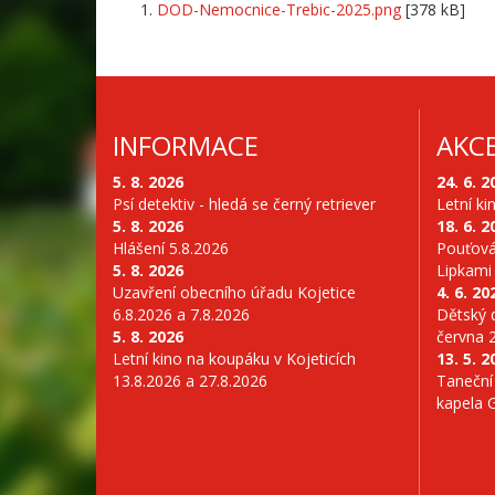
DOD-Nemocnice-Trebic-2025.png
[378 kB]
INFORMACE
AKC
5. 8. 2026
24. 6. 2
Psí detektiv - hledá se černý retriever
Letní ki
5. 8. 2026
18. 6. 2
Hlášení 5.8.2026
Pouťová
5. 8. 2026
Lipkami
Uzavření obecního úřadu Kojetice
4. 6. 20
6.8.2026 a 7.8.2026
Dětský d
5. 8. 2026
června 
Letní kino na koupáku v Kojeticích
13. 5. 2
13.8.2026 a 27.8.2026
Taneční
kapela 