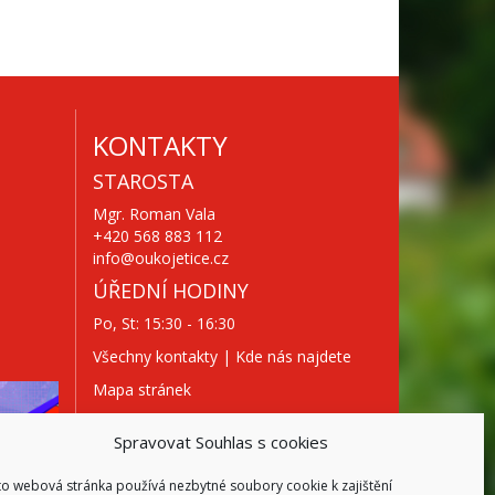
KONTAKTY
STAROSTA
Mgr. Roman Vala
+420 568 883 112
info@oukojetice.cz
ÚŘEDNÍ HODINY
Po, St: 15:30 - 16:30
Všechny kontakty | Kde nás najdete
Mapa stránek
Spravovat Souhlas s cookies
to webová stránka používá nezbytné soubory cookie k zajištění