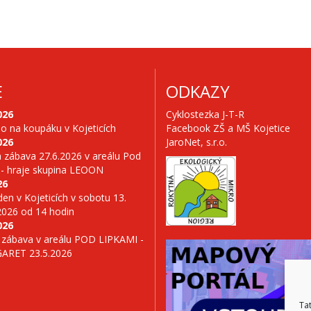
E
ODKAZY
026
Cyklostezka J-T-R
no na koupáku v Kojeticích
Facebook ZŠ a MŠ Kojetice
026
JaroNet, s.r.o.
 zábava 27.6.2026 v areálu Pod
 - hraje skupina LEOON
26
en v Kojeticích v sobotu 13.
2026 od 14 hodin
026
 zábava v areálu POD LIPKAMI -
GARET 23.5.2026
Ta