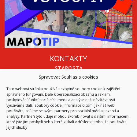
KONTAKTY
STAROSTA
Spravovat Souhlas s cookies
Mgr. Roman Vala
+420 568 883 112
Tato webová stránka používá nezbytné soubory cookie k zajištění
info@oukojetice.cz
správného fungování. Dále k personalizaci obsahu a reklam,
ÚŘEDNÍ HODINY
poskytování funkcí sociálních médií a analýze naší návštěvnosti
využíváme další soubory cookie. Informace o tom, jak náš web
Po, St: 15:30 - 16:30
používáte, sdílíme se svými partnery pro sociální média, inzerci a
analýzy. Partneři tyto údaje mohou zkombinovat s dalšími informacemi,
Všechny kontakty | Kde nás najdete
které jste jim poskytli nebo které získali v důsledku toho, že používáte
Mapa stránek
jejich služby