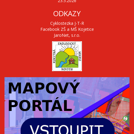
23.5.2026
ODKAZY
Cyklostezka J-T-R
Facebook ZŠ a MŠ Kojetice
JaroNet, s.r.o.