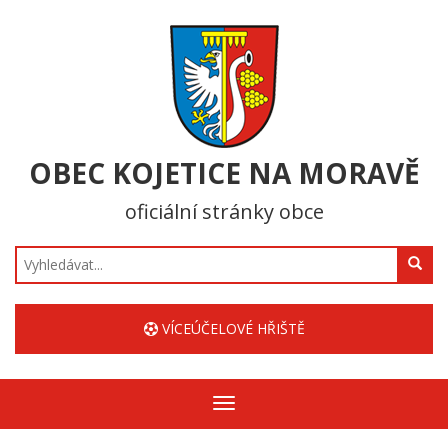
OBEC KOJETICE NA MORAVĚ
oficiální stránky obce
Hledat
VÍCEÚČELOVÉ HŘIŠTĚ
Zobrazit/skrýt
navigaci