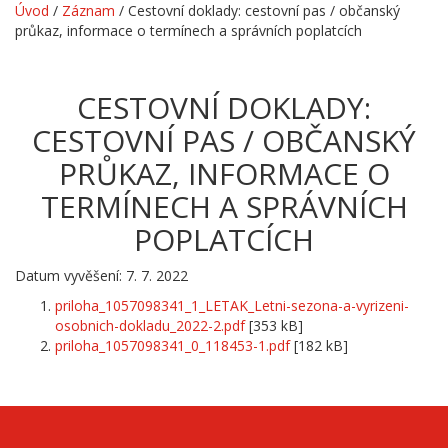
Úvod
/
Záznam
/
Cestovní doklady: cestovní pas / občanský
průkaz, informace o termínech a správních poplatcích
CESTOVNÍ DOKLADY:
CESTOVNÍ PAS / OBČANSKÝ
PRŮKAZ, INFORMACE O
TERMÍNECH A SPRÁVNÍCH
POPLATCÍCH
Datum vyvěšení: 7. 7. 2022
priloha_1057098341_1_LETAK_Letni-sezona-a-vyrizeni-
osobnich-dokladu_2022-2.pdf
[353 kB]
priloha_1057098341_0_118453-1.pdf
[182 kB]