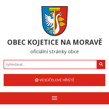
OBEC KOJETICE NA MORAVĚ
oficiální stránky obce
Hledat
VÍCEÚČELOVÉ HŘIŠTĚ
Zobrazit/skrýt
navigaci