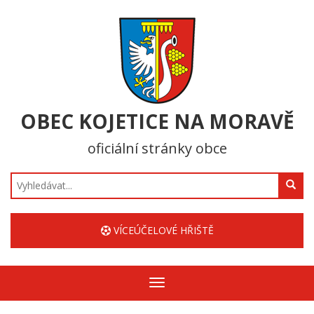
OBEC KOJETICE NA MORAVĚ
oficiální stránky obce
Hledat
VÍCEÚČELOVÉ HŘIŠTĚ
Zobrazit/skrýt
navigaci