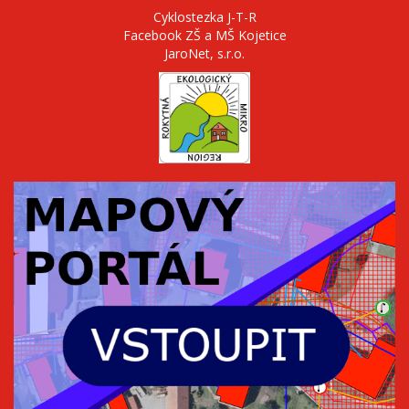
Cyklostezka J-T-R
Facebook ZŠ a MŠ Kojetice
JaroNet, s.r.o.