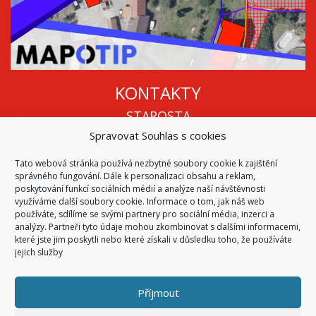
KONTAKTY
STAROSTA
Spravovat Souhlas s cookies
Mgr. Roman Vala
+420 568 883 112
Tato webová stránka používá nezbytné soubory cookie k zajištění
info@oukojetice.cz
správného fungování. Dále k personalizaci obsahu a reklam,
ÚŘEDNÍ HODINY
poskytování funkcí sociálních médií a analýze naší návštěvnosti
využíváme další soubory cookie. Informace o tom, jak náš web
Po, St: 15:30 - 16:30
používáte, sdílíme se svými partnery pro sociální média, inzerci a
analýzy. Partneři tyto údaje mohou zkombinovat s dalšími informacemi,
Všechny kontakty | Kde nás najdete
které jste jim poskytli nebo které získali v důsledku toho, že používáte
Mapa stránek
jejich služby
Příjmout
© 2026
Obec Kojetice na Moravě