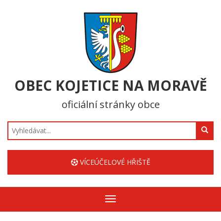
OBEC KOJETICE NA MORAVĚ
oficiální stránky obce
Hledat
VÍCEÚČELOVÉ HŘIŠTĚ
Zobrazit/skrýt
navigaci