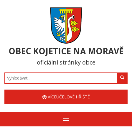
OBEC KOJETICE NA MORAVĚ
oficiální stránky obce
Hledat
VÍCEÚČELOVÉ HŘIŠTĚ
Zobrazit/skrýt
navigaci