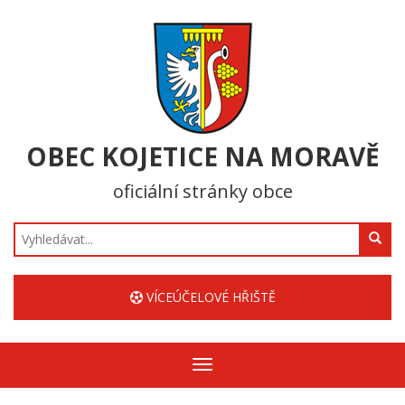
OBEC KOJETICE NA MORAVĚ
oficiální stránky obce
Hledat
VÍCEÚČELOVÉ HŘIŠTĚ
Zobrazit/skrýt
navigaci