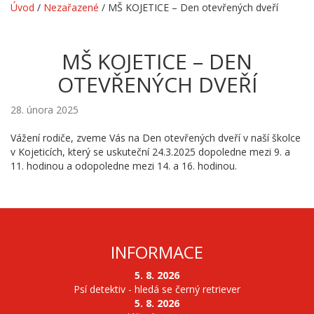
Úvod
/
Nezařazené
/
MŠ KOJETICE – Den otevřených dveří
MŠ KOJETICE – DEN
OTEVŘENÝCH DVEŘÍ
28. února 2025
Vážení rodiče, zveme Vás na Den otevřených dveří v naší školce
v Kojeticích, který se uskuteční 24.3.2025 dopoledne mezi 9. a
11. hodinou a odopoledne mezi 14. a 16. hodinou.
INFORMACE
5. 8. 2026
Psí detektiv - hledá se černý retriever
5. 8. 2026