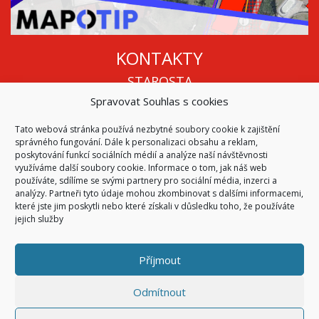
KONTAKTY
STAROSTA
Spravovat Souhlas s cookies
Mgr. Roman Vala
+420 568 883 112
Tato webová stránka používá nezbytné soubory cookie k zajištění
info@oukojetice.cz
správného fungování. Dále k personalizaci obsahu a reklam,
ÚŘEDNÍ HODINY
poskytování funkcí sociálních médií a analýze naší návštěvnosti
využíváme další soubory cookie. Informace o tom, jak náš web
Po, St: 15:30 - 16:30
používáte, sdílíme se svými partnery pro sociální média, inzerci a
analýzy. Partneři tyto údaje mohou zkombinovat s dalšími informacemi,
Všechny kontakty | Kde nás najdete
které jste jim poskytli nebo které získali v důsledku toho, že používáte
Mapa stránek
jejich služby
Příjmout
© 2026
Obec Kojetice na Moravě
Všechna práva vyhrazena
Odmítnout
|
Přístupnost