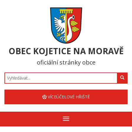
OBEC KOJETICE NA MORAVĚ
oficiální stránky obce
Hledat
VÍCEÚČELOVÉ HŘIŠTĚ
Zobrazit/skrýt
navigaci