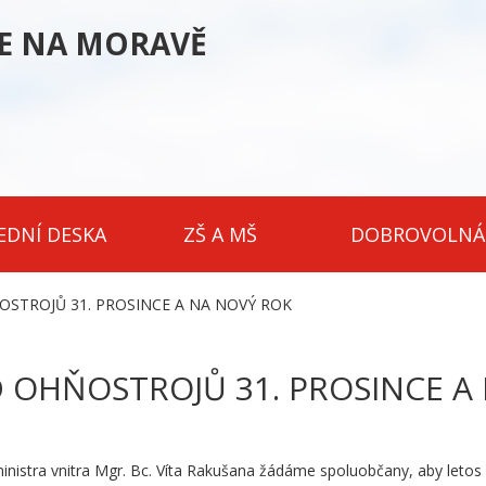
CE NA MORAVĚ
EDNÍ DESKA
ZŠ A MŠ
DOBROVOLNÁ
STROJŮ 31. PROSINCE A NA NOVÝ ROK
 OHŇOSTROJŮ 31. PROSINCE A
nistra vnitra Mgr. Bc. Víta Rakušana žádáme spoluobčany, aby letos 3