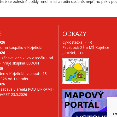
teré se bolestně dotkly mnoha lidí a rodin osobně, nepřímo pak v po
E
ODKAZY
026
Cyklostezka J-T-R
no na koupáku v Kojeticích
Facebook ZŠ a MŠ Kojetice
026
JaroNet, s.r.o.
 zábava 27.6.2026 v areálu Pod
 - hraje skupina LEOON
26
en v Kojeticích v sobotu 13.
2026 od 14 hodin
026
 zábava v areálu POD LIPKAMI -
GARET 23.5.2026
Ta