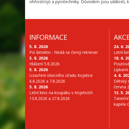
ohňostrojů a pyrotechniky. Důvodem jsou události, k
INFORMACE
AKC
5. 8. 2026
24. 6. 2
Psí detektiv - hledá se černý retriever
Letní ki
5. 8. 2026
18. 6. 2
Hlášení 5.8.2026
Pouťová
5. 8. 2026
Lipkami
Uzavření obecního úřadu Kojetice
4. 6. 20
6.8.2026 a 7.8.2026
Dětský d
5. 8. 2026
června 
Letní kino na koupáku v Kojeticích
13. 5. 2
13.8.2026 a 27.8.2026
Taneční
kapela 