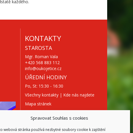
dstatě každého.
KONTAKTY
STAROSTA
Mgr. Roman Vala
+420 568 883 112
info@oukojetice.cz
ÚŘEDNÍ HODINY
Po, St: 15:30 - 16:30
Všechny kontakty | Kde nás najdete
Mapa stránek
Spravovat Souhlas s cookies
to webová stránka používá nezbytné soubory cookie k zajištění