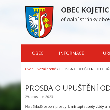
OBEC KOJETI
oficiální stránky obce
OBEC
INFORMACE
ÚŘ
Úvod
/
Nezařazené
/
PROSBA O UPUŠTĚNÍ OD OHŇO
PROSBA O UPUŠTĚNÍ OD
29. prosince 2023
Na základě osobní prosby 1. místopředsedy vlády a mi