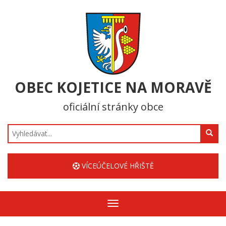
OBEC KOJETICE NA MORAVĚ
oficiální stránky obce
Hledat
VÍCEÚČELOVÉ HŘIŠTĚ
Zobrazit/skrýt
navigaci