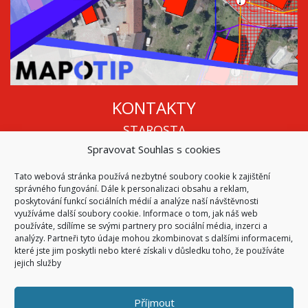
KONTAKTY
STAROSTA
Spravovat Souhlas s cookies
Mgr. Roman Vala
+420 568 883 112
Tato webová stránka používá nezbytné soubory cookie k zajištění
info@oukojetice.cz
správného fungování. Dále k personalizaci obsahu a reklam,
ÚŘEDNÍ HODINY
poskytování funkcí sociálních médií a analýze naší návštěvnosti
využíváme další soubory cookie. Informace o tom, jak náš web
Po, St: 15:30 - 16:30
používáte, sdílíme se svými partnery pro sociální média, inzerci a
analýzy. Partneři tyto údaje mohou zkombinovat s dalšími informacemi,
Všechny kontakty | Kde nás najdete
které jste jim poskytli nebo které získali v důsledku toho, že používáte
Mapa stránek
jejich služby
Příjmout