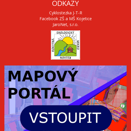
ODKAZY
Cyklostezka J-T-R
Facebook ZŠ a MŠ Kojetice
JaroNet, s.r.o.