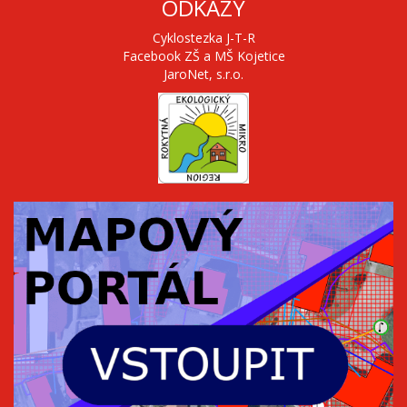
ODKAZY
Cyklostezka J-T-R
Facebook ZŠ a MŠ Kojetice
JaroNet, s.r.o.