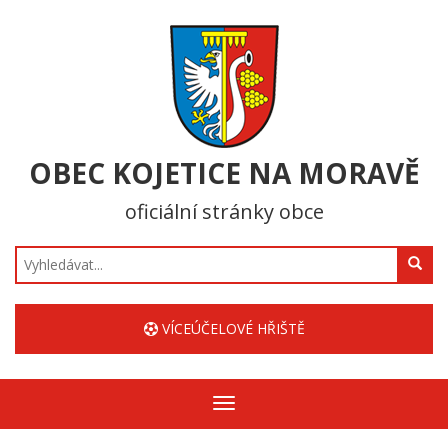
OBEC KOJETICE NA MORAVĚ
oficiální stránky obce
Hledat
VÍCEÚČELOVÉ HŘIŠTĚ
Zobrazit/skrýt
navigaci