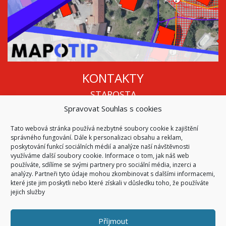
KONTAKTY
STAROSTA
Spravovat Souhlas s cookies
Mgr. Roman Vala
+420 568 883 112
Tato webová stránka používá nezbytné soubory cookie k zajištění
info@oukojetice.cz
správného fungování. Dále k personalizaci obsahu a reklam,
ÚŘEDNÍ HODINY
poskytování funkcí sociálních médií a analýze naší návštěvnosti
využíváme další soubory cookie. Informace o tom, jak náš web
Po, St: 15:30 - 16:30
používáte, sdílíme se svými partnery pro sociální média, inzerci a
analýzy. Partneři tyto údaje mohou zkombinovat s dalšími informacemi,
Všechny kontakty | Kde nás najdete
které jste jim poskytli nebo které získali v důsledku toho, že používáte
Mapa stránek
jejich služby
Příjmout