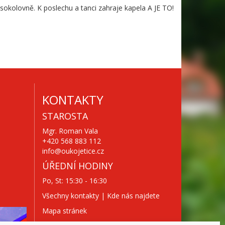
 sokolovně. K poslechu a tanci zahraje kapela A JE TO!
KONTAKTY
STAROSTA
Mgr. Roman Vala
+420 568 883 112
info@oukojetice.cz
ÚŘEDNÍ HODINY
Po, St: 15:30 - 16:30
Všechny kontakty | Kde nás najdete
Mapa stránek