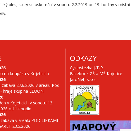
lský ples, který se uskuteční v sobotu 2.2.2019 od 19. hodiny v místní
eny.
E
ODKAZY
026
Cyklostezka J-T-R
no na koupáku v Kojeticích
Facebook ZŠ a MŠ Kojetice
026
JaroNet, s.r.o.
 zábava 27.6.2026 v areálu Pod
 - hraje skupina LEOON
26
en v Kojeticích v sobotu 13.
2026 od 14 hodin
026
 zábava v areálu POD LIPKAMI -
GARET 23.5.2026