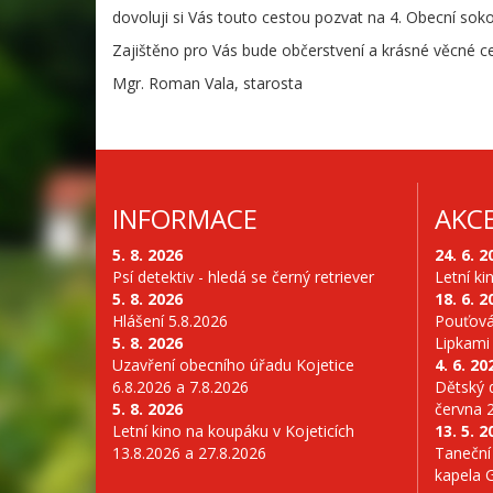
dovoluji si Vás touto cestou pozvat na 4. Obecní soko
Zajištěno pro Vás bude občerstvení a krásné věcné c
Mgr. Roman Vala, starosta
INFORMACE
AKC
5. 8. 2026
24. 6. 2
Psí detektiv - hledá se černý retriever
Letní ki
5. 8. 2026
18. 6. 2
Hlášení 5.8.2026
Pouťová
5. 8. 2026
Lipkami
Uzavření obecního úřadu Kojetice
4. 6. 20
6.8.2026 a 7.8.2026
Dětský d
5. 8. 2026
června 
Letní kino na koupáku v Kojeticích
13. 5. 2
13.8.2026 a 27.8.2026
Taneční
kapela 