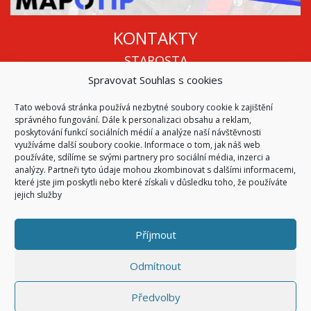
KONTAKTY
STAROSTA
Spravovat Souhlas s cookies
Mgr. Roman Vala
+420 568 883 112
Tato webová stránka používá nezbytné soubory cookie k zajištění
info@oukojetice.cz
správného fungování. Dále k personalizaci obsahu a reklam,
ÚŘEDNÍ HODINY
poskytování funkcí sociálních médií a analýze naší návštěvnosti
využíváme další soubory cookie. Informace o tom, jak náš web
Po, St: 15:30 - 16:30
používáte, sdílíme se svými partnery pro sociální média, inzerci a
Všechny kontakty | Kde nás najdete
analýzy. Partneři tyto údaje mohou zkombinovat s dalšími informacemi,
které jste jim poskytli nebo které získali v důsledku toho, že používáte
Mapa stránek
jejich služby
Příjmout
© 2026
Obec Kojetice na Moravě
Všechna práva vyhrazena
Odmítnout
|
Přístupnost
Code & Design by
Symphony Digital
Předvolby
Přihlásit se