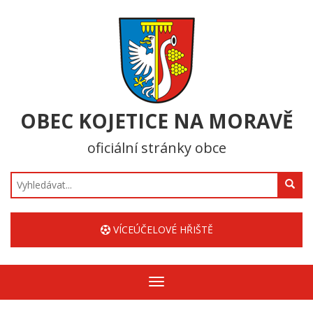
OBEC KOJETICE NA MORAVĚ
oficiální stránky obce
Hledat
VÍCEÚČELOVÉ HŘIŠTĚ
Zobrazit/skrýt
navigaci